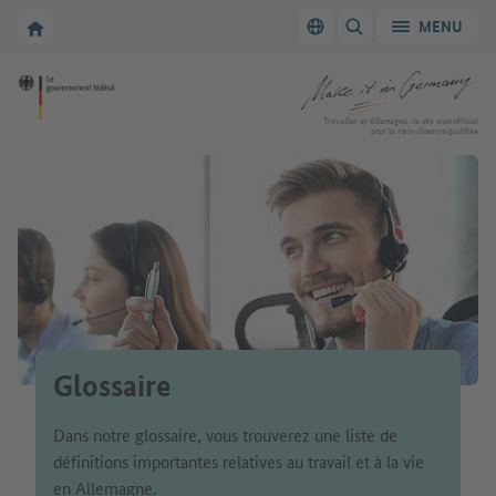
Vers la navigation principale
Vers la section principale
Vers la page d'accueil de Make it in Germany
MENU
Changer de langue
AFFICHER/MASQUER
Vers la page d'accueil de Make it in Germany
Travailler en Allemagne : le site web officiel
pour la main-d’œuvre qualifiée
Glossaire
Dans notre glossaire, vous trouverez une liste de
définitions importantes relatives au travail et à la vie
en Allemagne.