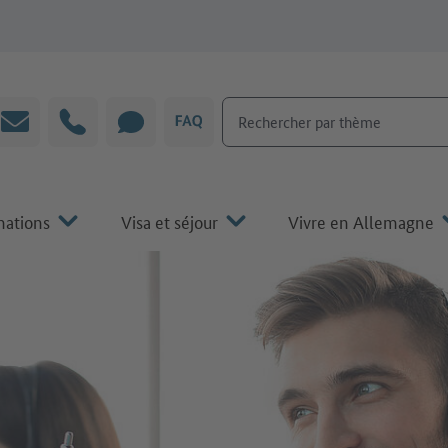
Rechercher par thème
Courrier électronique
Hotline
CHAT
FAQ
mations
Visa et séjour
Vivre en Allemagne