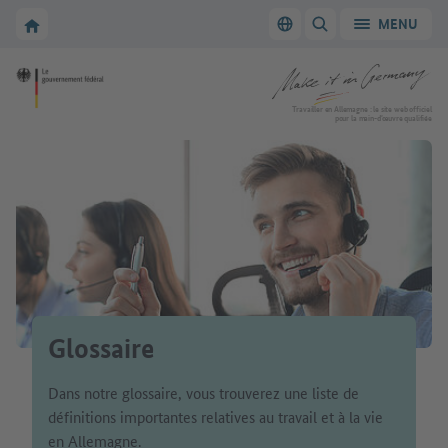
Vers la navigation principale
Vers la section principale
Vers la page d'accueil de Make it in Germany
MENU
Changer de langue
AFFICHER/MASQUER
Vers la page d'accueil de Make it in Germany
Travailler en Allemagne : le site web officiel
pour la main-d’œuvre qualifiée
Glossaire
Dans notre glossaire, vous trouverez une liste de
définitions importantes relatives au travail et à la vie
en Allemagne.