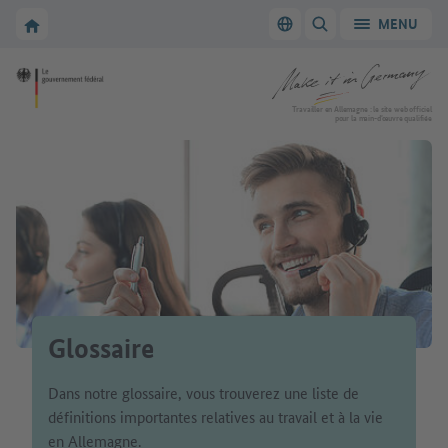
Vers la navigation principale
Vers la section principale
Vers la page d'accueil de Make it in Germany
MENU
Changer de langue
AFFICHER/MASQUER
Vers la page d'accueil de Make it in Germany
Travailler en Allemagne : le site web officiel
pour la main-d’œuvre qualifiée
Glossaire
Dans notre glossaire, vous trouverez une liste de
définitions importantes relatives au travail et à la vie
en Allemagne.