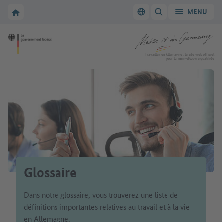
Vers la navigation principale
Vers la section principale
Vers la page d'accueil de Make it in Germany
MENU
Changer de langue
AFFICHER/MASQUER
Vers la page d'accueil de Make it in Germany
Travailler en Allemagne : le site web officiel
pour la main-d’œuvre qualifiée
Glossaire
Dans notre glossaire, vous trouverez une liste de
définitions importantes relatives au travail et à la vie
en Allemagne.