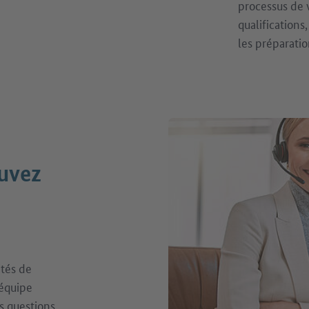
processus de v
qualifications
les préparati
ouvez
ités de
 équipe
s questions