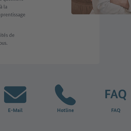
à la
pprentissage
lités de
ous.
E-Mail
Hotline
FAQ