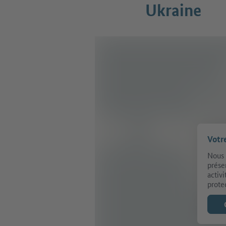
Ukraine
Votr
Nous 
prése
activ
prote