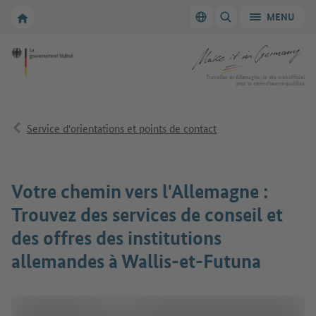
Vers la navigation principale
Vers la section principale
Vers la page d'accueil de Make it in Germany
MENU
Changer de langue
AFFICHER/MASQUER
Vers la page d'accueil de Make it in Germany
Travailler en Allemagne : le site web officiel
pour la main-d’œuvre qualifiée
Service d'orientations et points de contact
Votre chemin vers l'Allemagne :
Trouvez des services de conseil et
des offres des institutions
allemandes à Wallis-et-Futuna