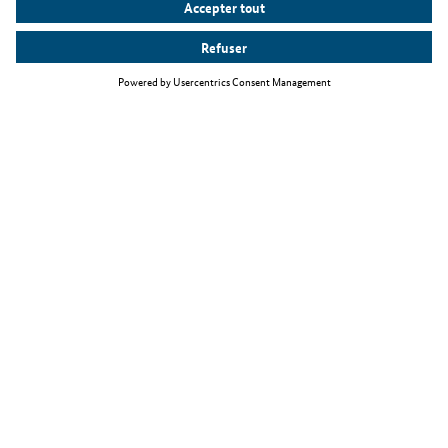
Thèmes principaux
La loi relative à l'immigration de travailleurs qualifiés
Travailler comme informaticien