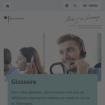
Vers la navigation principale
Vers la section principale
Vers la page d'accueil de Make it in Germany
MENU
Changer de langue
AFFICHER/MASQUER
Vers la page d'accueil de Make it in Germany
Travailler en Allemagne : le site web officiel
pour la main-d’œuvre qualifiée
Glossaire
Dans notre glossaire, vous trouverez une liste de
définitions importantes relatives au travail et à la vie
en Allemagne.