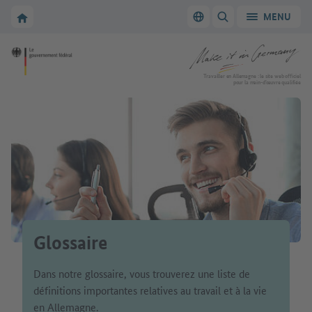
Vers la navigation principale
Vers la section principale
Vers la page d'accueil de Make it in Germany
MENU
Changer de langue
AFFICHER/MASQUER
Vers la page d'accueil de Make it in Germany
Travailler en Allemagne : le site web officiel
pour la main-d’œuvre qualifiée
Glossaire
Dans notre glossaire, vous trouverez une liste de
définitions importantes relatives au travail et à la vie
en Allemagne.