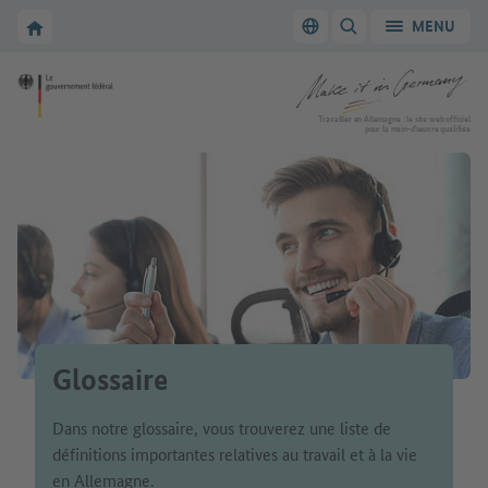
Vers la navigation principale
Vers la section principale
Vers la page d'accueil de Make it in Germany
MENU
Changer de langue
AFFICHER/MASQUER
Vers la page d'accueil de Make it in Germany
Travailler en Allemagne : le site web officiel
pour la main-d’œuvre qualifiée
Glossaire
Dans notre glossaire, vous trouverez une liste de
définitions importantes relatives au travail et à la vie
en Allemagne.