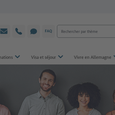
Rechercher par thème
Courrier électronique
Hotline
CHAT
FAQ
mations
Visa et séjour
Vivre en Allemagne