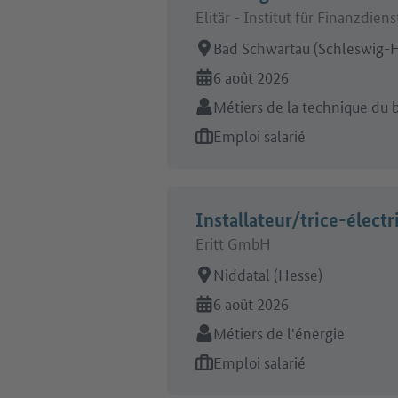
Elitär - Institut für Finanzd
Lieu de travail:
Bad Schwartau (Schleswig-H
En ligne depuis:
6 août 2026
Secteur:
Métiers de la technique du 
Type d'offre d'emploi:
Emploi salarié
Installateur/trice-élect
Eritt GmbH
Lieu de travail:
Niddatal (Hesse)
En ligne depuis:
6 août 2026
Secteur:
Métiers de l'énergie
Type d'offre d'emploi:
Emploi salarié