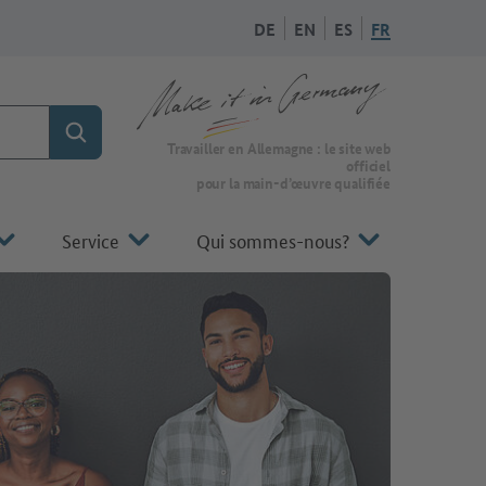
DE
EN
ES
FR
Rechercher
Vers la page d'accueil de Make it in Germany
Travailler en Allemagne : le site web
officiel
pour la main-d’œuvre qualifiée
Service
Qui sommes-nous?