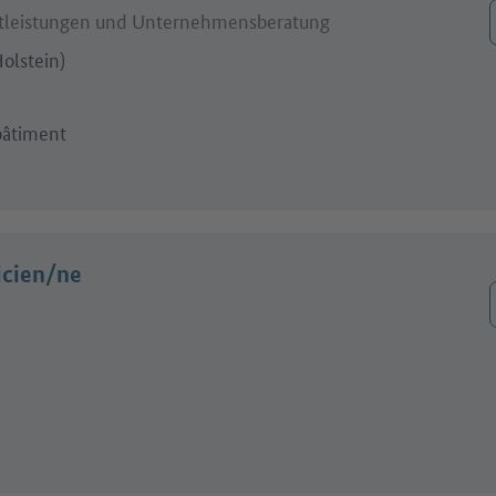
ienstleistungen und Unternehmensberatung
olstein)
bâtiment
ricien/ne