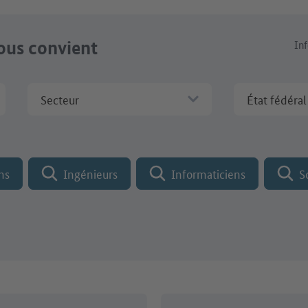
vous convient
In
Secteur
État fédéral
m de l'entreprise
ns
Ingénieurs
Informaticiens
S