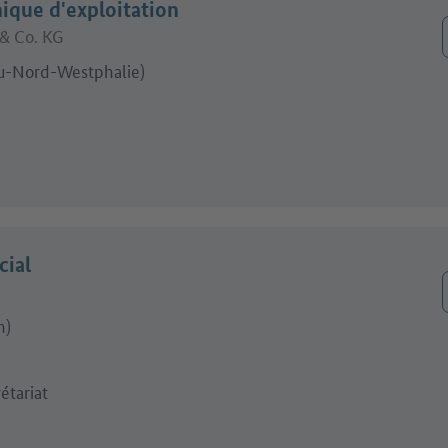
ique d'exploitation
& Co. KG
u-Nord-Westphalie)
cial
n)
étariat