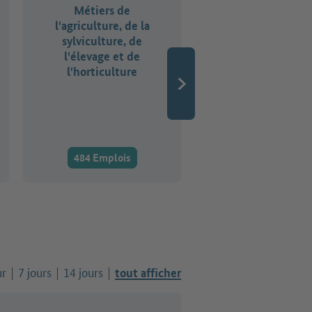
Métiers de
Métiers de la ges
l'agriculture, de la
d'entreprise, de 
sylviculture, de
comptabilité, 
l'élevage et de
droit et de
l'horticulture
l'administratio
484 Emplois
2.337 Emplois
ur
7 jours
14 jours
tout afficher