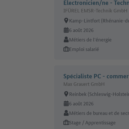
Electronicien/ne - Techn
IFÜREL EMSR-Technik GmbH 
Lieu de travail:
Kamp-Lintfort (Rhénanie-d
En ligne depuis:
6 août 2026
Secteur:
Métiers de l'énergie
Type d'offre d'emploi:
Emploi salarié
Spécialiste PC - commer
Max Grauert GmbH
Lieu de travail:
Reinbek (Schleswig-Holstei
En ligne depuis:
6 août 2026
Secteur:
Métiers de bureau et de secr
Type d'offre d'emploi:
Stage / Apprentissage