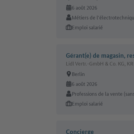
En ligne depuis:
6 août 2026
Secteur:
Métiers de l'électrotechniq
Type d'offre d'emploi:
Emploi salarié
Gérant(e) de magasin, re
Lidl Vertr.-GmbH & Co. KG, 
Lieu de travail:
Berlin
En ligne depuis:
6 août 2026
Secteur:
Professions de la vente (sans
Type d'offre d'emploi:
Emploi salarié
Concierge