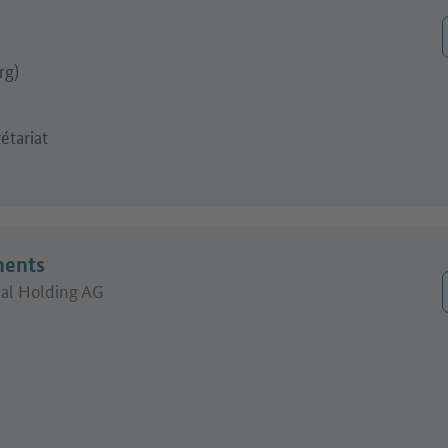
rg)
étariat
ments
al Holding AG