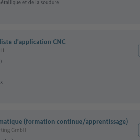
étallique et de la soudure
liste d'application CNC
bH
)
ux
matique (formation continue/apprentissage)
erting GmbH