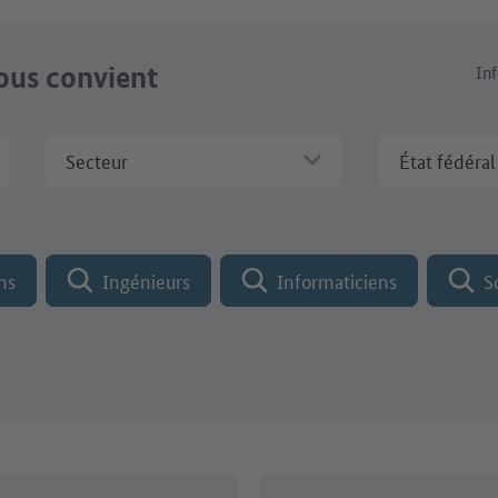
vous convient
In
Secteur
État fédéral
m de l'entreprise
ns
Ingénieurs
Informaticiens
S