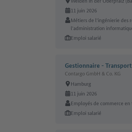
Lieu de travail:
Weiden in der Oberpfalz (Ba
En ligne depuis:
11 juin 2026
Secteur:
Métiers de l'ingénierie des 
l'administration informatiqu
Type d'offre d'emploi:
Emploi salarié
Gestionnaire - Transpor
Contargo GmbH & Co. KG
Lieu de travail:
Hamburg
En ligne depuis:
11 juin 2026
Secteur:
Employés de commerce en tr
Type d'offre d'emploi:
Emploi salarié