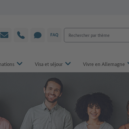
Rechercher par thème
Courrier électronique
Hotline
CHAT
FAQ
mations
Visa et séjour
Vivre en Allemagne