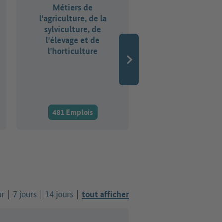
Métiers de
Métiers de la ges
l'agriculture, de la
d'entreprise, de 
sylviculture, de
comptabilité, 
l'élevage et de
droit et de
l'horticulture
l'administratio
481 Emplois
2.362 Emplois
ur
7 jours
14 jours
tout afficher