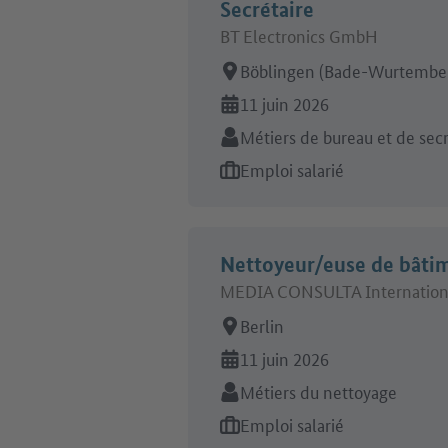
Secrétaire
BT Electronics GmbH
Lieu de travail:
Böblingen (Bade-Wurtembe
En ligne depuis:
11 juin 2026
Secteur:
Métiers de bureau et de secr
Type d'offre d'emploi:
Emploi salarié
Nettoyeur/euse de bâti
MEDIA CONSULTA Internation
Lieu de travail:
Berlin
En ligne depuis:
11 juin 2026
Secteur:
Métiers du nettoyage
Type d'offre d'emploi:
Emploi salarié