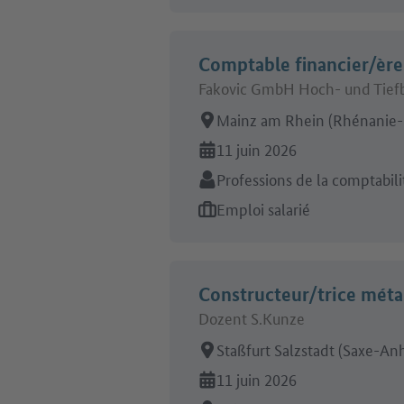
Comptable financier/ère
Fakovic GmbH Hoch- und Tief
Lieu de travail:
Mainz am Rhein (Rhénanie-P
En ligne depuis:
11 juin 2026
Secteur:
Professions de la comptabilit
Type d'offre d'emploi:
Emploi salarié
Constructeur/trice méta
Dozent S.Kunze
Lieu de travail:
Staßfurt Salzstadt (Saxe-Anh
En ligne depuis:
11 juin 2026