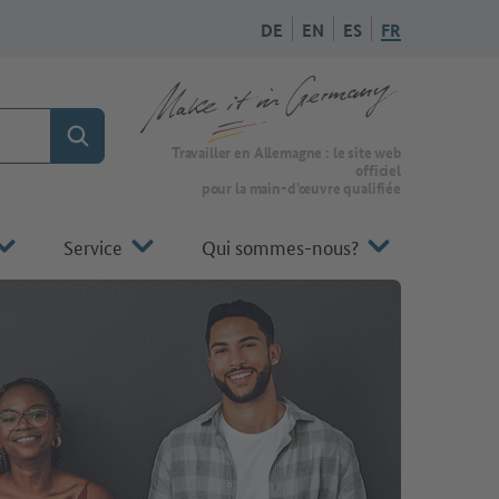
DE
EN
ES
FR
Rechercher
Vers la page d'accueil de Make it in Germany
Travailler en Allemagne : le site web
officiel
pour la main-d’œuvre qualifiée
Service
Qui sommes-nous?