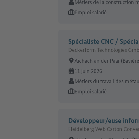
Secteur:
Métiers de la construction m
Type d'offre d'emploi:
Emploi salarié
Spécialiste CNC / Spécia
Deckerform Technologies Gm
Lieu de travail:
Aichach an der Paar (Bavière
En ligne depuis:
11 juin 2026
Secteur:
Métiers du travail des méta
Type d'offre d'emploi:
Emploi salarié
Développeur/euse infor
Heidelberg Web Carton Conv