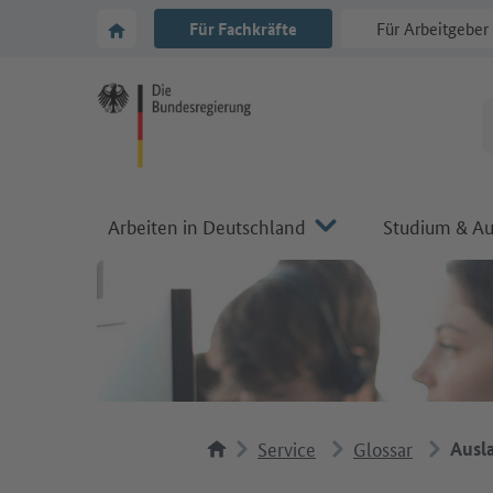
Zur Hauptnavigation
Zum Hauptbereich
Zur Startseite von Make it in Germany
Für Fachkräfte
Für Arbeitgeber
Arbeiten in Deutschland
Studium & Au
Service
Glossar
Ausl