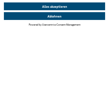
Top Themen
Fachkräfteeinwanderungsgesetz
Arbeiten als IT-Fachkraft