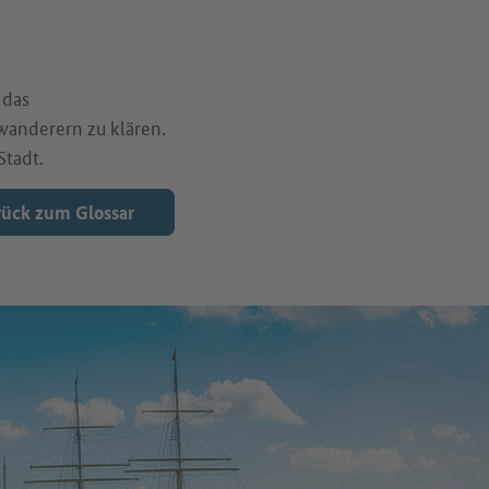
 das
anderern zu klären.
Stadt.
ück zum Glossar