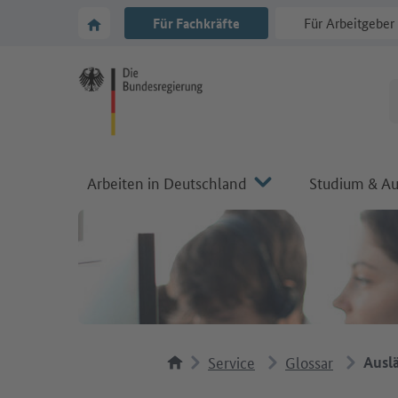
Zur Hauptnavigation
Zum Hauptbereich
Zur Startseite von Make it in Germany
Für Fachkräfte
Für Arbeitgeber
Arbeiten in Deutschland
Studium & Au
Service
Glossar
Ausl