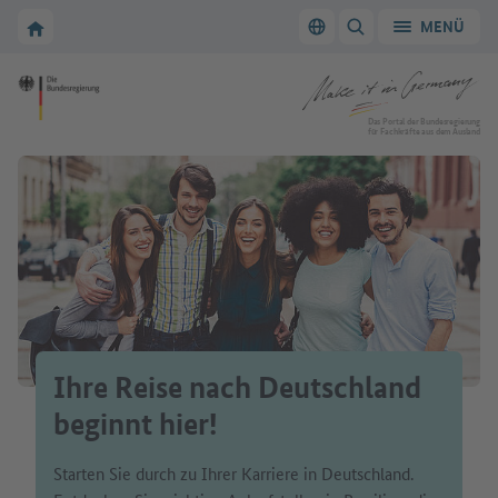
Zur Hauptnavigation
Zum Hauptbereich
Zur Startseite von Make it in Germany
MENÜ
Sprache wechseln
SUCHE ANZEIGEN/
Zur Startseite von Make it in Germany
Das Portal der Bundesregierung
für Fachkräfte aus dem Ausland
Ihre Reise nach Deutschland
beginnt hier!
Starten Sie durch zu Ihrer Karriere in Deutschland.