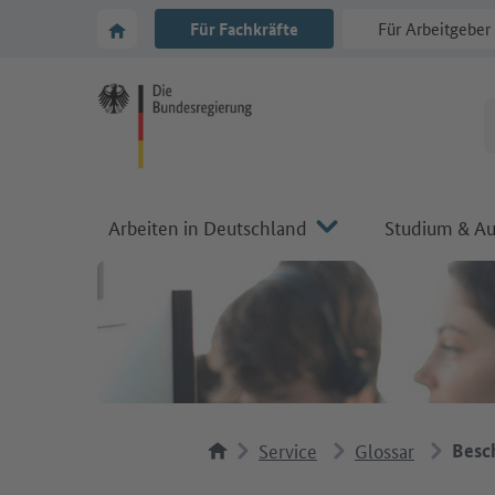
Zur Hauptnavigation
Zum Hauptbereich
Zur Startseite von Make it in Germany
Für Fachkräfte
Für Arbeitgeber
Arbeiten in Deutschland
Studium & Au
Service
Glossar
Besc