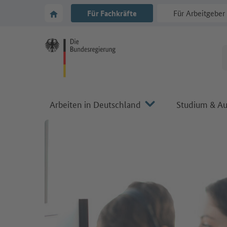
Zur Hauptnavigation
Zum Hauptbereich
Zur Startseite von Make it in Germany
Für Fachkräfte
Für Arbeitgeber
Arbeiten in Deutschland
Studium & Au