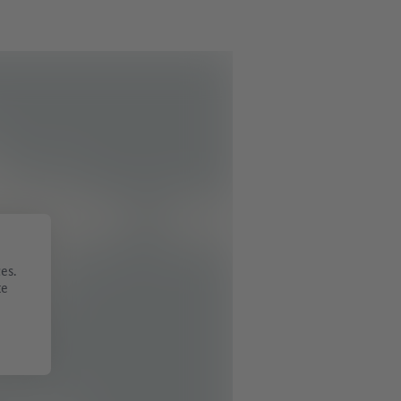
es.
te