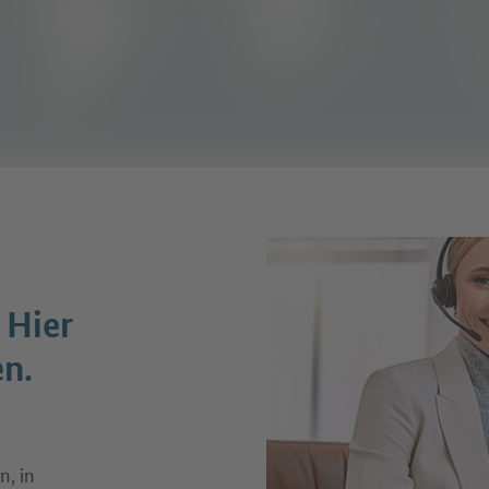
 Hier
en.
n, in