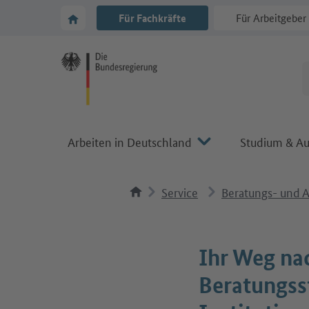
Zur Hauptnavigation
Zum Hauptbereich
Zur Startseite von Make it in Germany
Für Fachkräfte
Für Arbeitgeber
Arbeiten in Deutschland
Studium & Au
Service
Beratungs- und A
Ihr Weg na
Beratungss