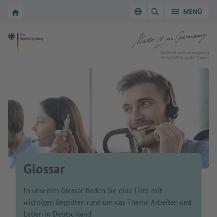
Zur Hauptnavigation
Zum Hauptbereich
Zur Startseite von Make it in Germany
MENÜ
Sprache wechseln
SUCHE ANZEIGEN/
Zur Startseite von Make it in Germany
Das Portal der Bundesregierung
für Fachkräfte aus dem Ausland
Glossar
In unserem Glossar finden Sie eine Liste mit
wichtigen Begriffen rund um das Thema Arbeiten und
Leben in Deutschland.