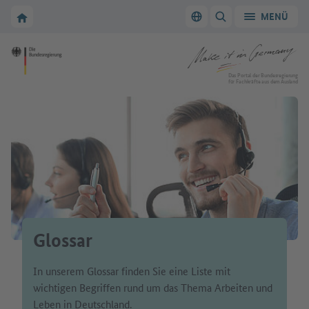
Zur Hauptnavigation
Zum Hauptbereich
Zur Startseite von Make it in Germany
MENÜ
Sprache wechseln
SUCHE ANZEIGEN/
Zur Startseite von Make it in Germany
Das Portal der Bundesregierung
für Fachkräfte aus dem Ausland
Glossar
In unserem Glossar finden Sie eine Liste mit
wichtigen Begriffen rund um das Thema Arbeiten und
Leben in Deutschland.