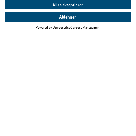
Top Themen
Fachkräfteeinwanderungsgesetz
Arbeiten als IT-Fachkraft