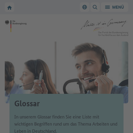
Zur Hauptnavigation
Zum Hauptbereich
Zur Startseite von Make it in Germany
MENÜ
Sprache wechseln
SUCHE ANZEIGEN/
Zur Startseite von Make it in Germany
Das Portal der Bundesregierung
für Fachkräfte aus dem Ausland
Glossar
In unserem Glossar finden Sie eine Liste mit
wichtigen Begriffen rund um das Thema Arbeiten und
Leben in Deutschland.