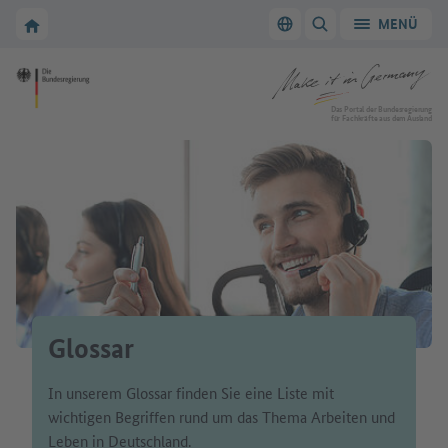
Zur Hauptnavigation
Zum Hauptbereich
Zur Startseite von Make it in Germany
MENÜ
Sprache wechseln
SUCHE ANZEIGEN/
Zur Startseite von Make it in Germany
Das Portal der Bundesregierung
für Fachkräfte aus dem Ausland
Glossar
In unserem Glossar finden Sie eine Liste mit
wichtigen Begriffen rund um das Thema Arbeiten und
Leben in Deutschland.