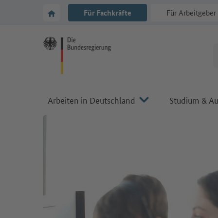
Zur Hauptnavigation
Zum Hauptbereich
Zur Startseite von Make it in Germany
Für Fachkräfte
Für Arbeitgeber
Arbeiten in Deutschland
Studium & Au