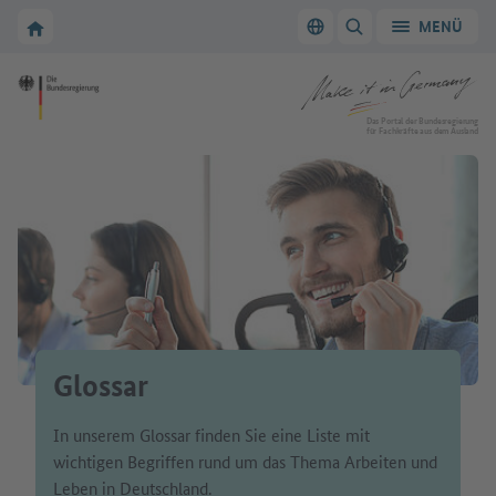
Zur Hauptnavigation
Zum Hauptbereich
Zur Startseite von Make it in Germany
MENÜ
Sprache wechseln
SUCHE ANZEIGEN/
Zur Startseite von Make it in Germany
Das Portal der Bundesregierung
für Fachkräfte aus dem Ausland
Glossar
In unserem Glossar finden Sie eine Liste mit
wichtigen Begriffen rund um das Thema Arbeiten und
Leben in Deutschland.