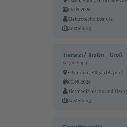
Online seit:
06.08.2026
Branche:
Elektrotechnikberufe
Art des Jobangebots:
Anstellung
Tierarzt/-ärztin - Groß-
Sergiu Popa
Arbeitsort:
Oberreute, Allgäu (Bayern)
Online seit:
06.08.2026
Branche:
Tiermedizinische und Tierh
Art des Jobangebots:
Anstellung
Gerüstbauer/in