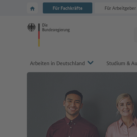
Zur Hauptnavigation
Zum Hauptbereich
Zur Startseite von Make it in Germany
Für Fachkräfte
Für Arbeitgeber
Arbeiten in Deutschland
Studium & Au