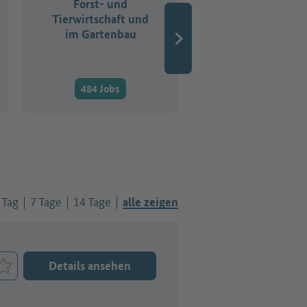
Forst- und
Buchhaltungs-
Tierwirtschaft und
Rechts- und
im Gartenbau
Verwaltungsber
484 Jobs
2.337 Jobs
 Tag
7 Tage
14 Tage
alle zeigen
Details ansehen
Job merken