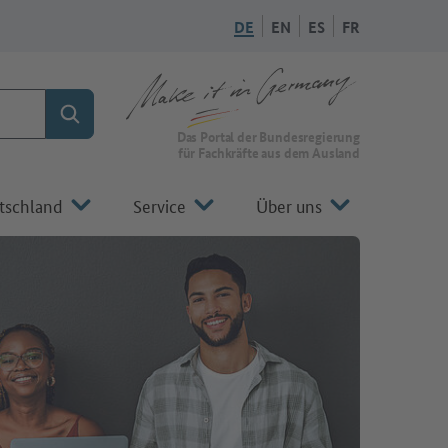
DE
EN
ES
FR
Suchen
Zur Startseite von Make it in Germany
Das Portal der Bundesregierung
für Fachkräfte aus dem Ausland
tschland
Service
Über uns