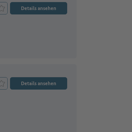
Details ansehen
Job merken
Details ansehen
Job merken