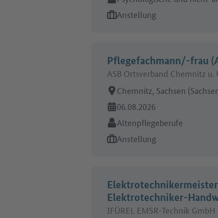
Art des Jobangebots:
Anstellung
Pflegefachmann/-frau (A
ASB Ortsverband Chemnitz u. 
Arbeitsort:
Chemnitz, Sachsen (Sachse
Online seit:
06.08.2026
Branche:
Altenpflegeberufe
Art des Jobangebots:
Anstellung
Elektrotechnikermeister
Elektrotechniker-Hand
IFÜREL EMSR-Technik GmbH 