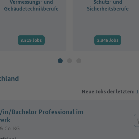
Vermessungs- und
Schutz- und
Gebäudetechnikberufe
Sicherheitsberufe
3.519 Jobs
2.345 Jobs
chland
1
Neue Jobs der letzten:
/in/Bachelor Professional im
werk
& Co. KG
tfalen)