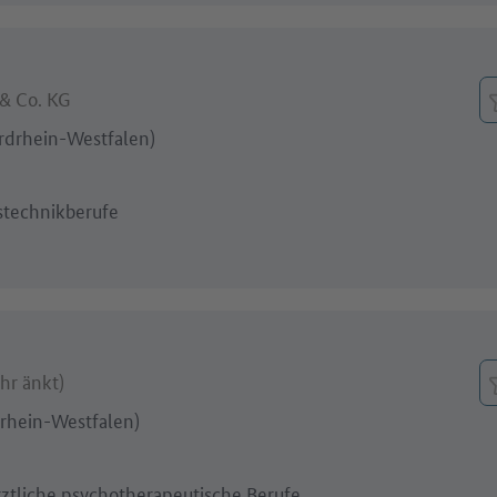
& Co. KG
rdrhein-Westfalen)
stechnikberufe
n
hr änkt)
rhein-Westfalen)
rztliche psychotherapeutische Berufe