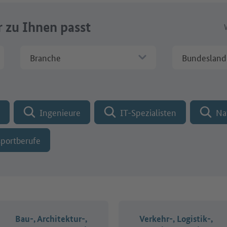
r zu Ihnen passt
Branche
Bundesland
menname
Ingenieure
IT-Spezialisten
Na
sportberufe
Bau-, Architektur-,
Verkehr-, Logistik-,