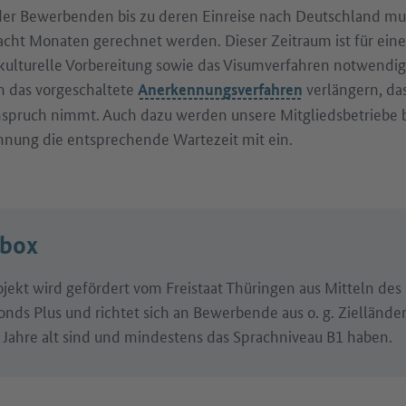
r Bewerbenden bis zu deren Einreise nach Deutschland mus
acht Monaten gerechnet werden. Dieser Zeitraum ist für eine
kulturelle Vorbereitung sowie das Visumverfahren notwendig
m das vorgeschaltete
verlängern, da
Anerkennungsverfahren
nspruch nimmt. Auch dazu werden unsere Mitgliedsbetriebe 
chnung die entsprechende Wartezeit mit ein.
obox
ojekt wird gefördert vom Freistaat Thüringen aus Mitteln de
onds Plus und richtet sich an Bewerbende aus o. g. Ziellände
 Jahre alt sind und mindestens das Sprachniveau B1 haben.