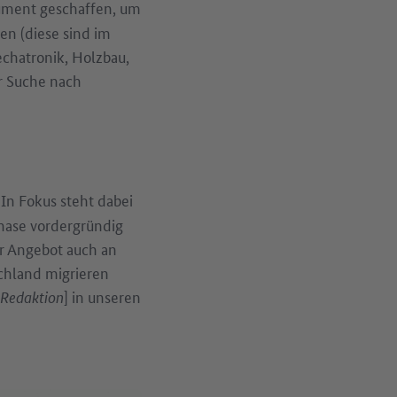
rument geschaffen, um
en (diese sind im
echatronik, Holzbau,
er Suche nach
. In Fokus steht dabei
phase vordergründig
er Angebot auch an
chland migrieren
 Redaktion
] in unseren