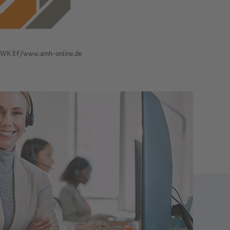
WK EF/www.amh-online.de