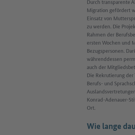
Durch transparente Ab
Migration gefördert w
Einsatz von Muttersp
zu werden. Die Proje
Rahmen der Berufsber
ersten Wochen und M
Bezugspersonen. Darü
währenddessen perman
auch der Mitgliedsbet
Die Rekrutierung der
Berufs- und Sprachsc
Auslandsvertretungen 
Konrad-Adenauer-Stift
Ort.
Wie lange dau