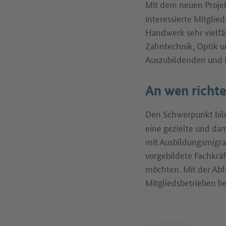
Mit dem neuen Proje
interessierte Mitglie
Handwerk sehr vielfäl
Zahntechnik, Optik un
Auszubildenden und F
An wen richt
Den Schwerpunkt bil
eine gezielte und dam
mit Ausbildungsmigrat
vorgebildete Fachkrä
möchten. Mit der Abf
Mitgliedsbetrieben b