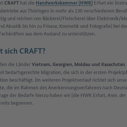
kt
hat die
Erfurt ein Inst
CRAFT
Handwerkskammer (HWK)
dsbetriebe aus Thüringen in mehr als 130 verschiedenen Beruf
tig und reichen von Bäckerei/Fleischerei über Elektronik/M
d Akustik bis hin zu Friseur, Kosmetik und Fotografie) bei d
achkräften aus dem Ausland zu unterstützen.
et sich CRAFT?
den die Länder
Vietnam, Georgien, Moldau und Kasachstan
it bedarfsgerechte Migration, die sich in der ersten Projekt
ion beschäftigt. Im weiteren Projektverlauf richtet sich uns
fte, die im Rahmen des Anerkennungsverfahrens nach Deuts
rage der Bedarfe hierzu haben wir [die HWK Erfurt,
Anm. der
ereits begonnen.