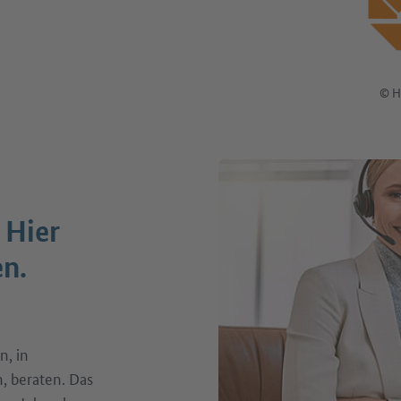
© H
 Hier
en.
n, in
, beraten. Das