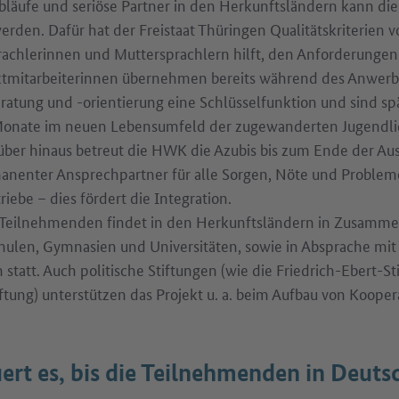
läufe und seriöse Partner in den Herkunftsländern kann die 
erden. Dafür hat der Freistaat Thüringen Qualitätskriterien 
rachlerinnen und Muttersprachlern hilft, den Anforderungen
ktmitarbeiterinnen übernehmen bereits während des Anwerb
atung und -orientierung eine Schlüsselfunktion und sind sp
onate im neuen Lebensumfeld der zugewanderten Jugendlic
ber hinaus betreut die HWK die Azubis bis zum Ende der Aus
enter Ansprechpartner für alle Sorgen, Nöte und Probleme
riebe – dies fördert die Integration.
 Teilnehmenden findet in den Herkunftsländern in Zusammena
hulen, Gymnasien und Universitäten, sowie in Absprache mit
statt. Auch politische Stiftungen (wie die Friedrich-Ebert-St
ung) unterstützen das Projekt u. a. beim Aufbau von Kooper
ert es, bis die Teilnehmenden in Deuts