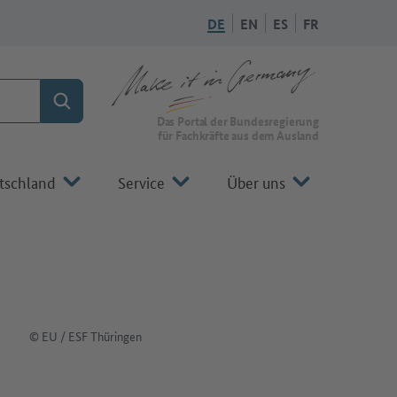
DE
EN
ES
FR
Suchen
Zur Startseite von Make it in Germany
Das Portal der Bundesregierung
für Fachkräfte aus dem Ausland
tschland
Service
Über uns
© EU / ESF Thüringen