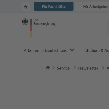
Zur Hauptnavigation
Zum Hauptbereich
Zur Startseite von Make it in Germany
Für Fachkräfte
Für Arbeitgeber
Arbeiten in Deutschland
Studium & Au
Service
Newsletter
A