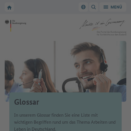
Zur Hauptnavigation
Zum Hauptbereich
Zur Startseite von Make it in Germany
MENÜ
Sprache wechseln
SUCHE ANZEIGEN/
Zur Startseite von Make it in Germany
Das Portal der Bundesregierung
für Fachkräfte aus dem Ausland
Glossar
In unserem Glossar finden Sie eine Liste mit
wichtigen Begriffen rund um das Thema Arbeiten und
Leben in Deutschland.