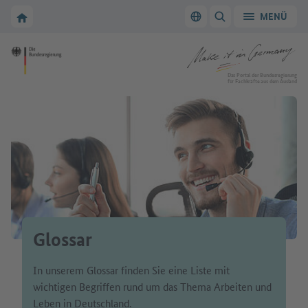
Zur Hauptnavigation
Zum Hauptbereich
Zur Startseite von Make it in Germany
MENÜ
Sprache wechseln
SUCHE ANZEIGEN/
Zur Startseite von Make it in Germany
Das Portal der Bundesregierung
für Fachkräfte aus dem Ausland
Glossar
In unserem Glossar finden Sie eine Liste mit
wichtigen Begriffen rund um das Thema Arbeiten und
Leben in Deutschland.