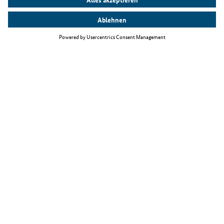
Top Themen
Fachkräfteeinwanderungsgesetz
Arbeiten als IT-Fachkraft