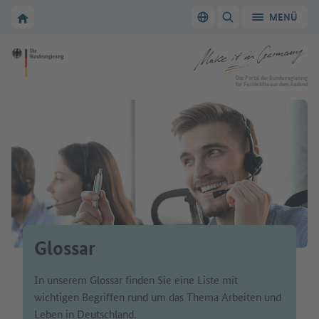
Zur Hauptnavigation
Zum Hauptbereich
Zur Startseite von Make it in Germany
MENÜ
Sprache wechseln
SUCHE ANZEIGEN/
Zur Startseite von Make it in Germany
Das Portal der Bundesregierung
für Fachkräfte aus dem Ausland
Glossar
In unserem Glossar finden Sie eine Liste mit
wichtigen Begriffen rund um das Thema Arbeiten und
Leben in Deutschland.