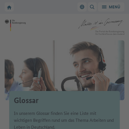
Zur Hauptnavigation
Zum Hauptbereich
Zur Startseite von Make it in Germany
MENÜ
Sprache wechseln
SUCHE ANZEIGEN/
Zur Startseite von Make it in Germany
Das Portal der Bundesregierung
für Fachkräfte aus dem Ausland
Glossar
In unserem Glossar finden Sie eine Liste mit
wichtigen Begriffen rund um das Thema Arbeiten und
Leben in Deutschland.