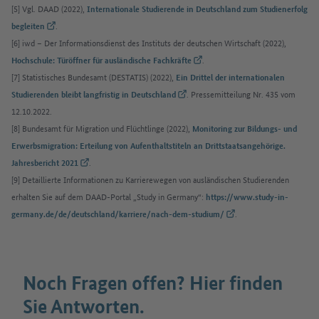
[5] Vgl. DAAD (2022),
Internationale Studierende in Deutschland zum Studienerfolg
(Externer Link)
.
begleiten
[6] iwd – Der Informationsdienst des Instituts der deutschen Wirtschaft (2022),
(Externer Link)
.
Hochschule: Türöffner für ausländische Fachkräfte
[7] Statistisches Bundesamt (DESTATIS) (2022),
Ein Drittel der internationalen
(Externer Link)
. Pressemitteilung Nr. 435 vom
Studierenden bleibt langfristig in Deutschland
12.10.2022.
[8] Bundesamt für Migration und Flüchtlinge (2022),
Monitoring zur Bildungs- und
Erwerbsmigration: Erteilung von Aufenthaltstiteln an Drittstaatsangehörige.
(Externer Link)
.
Jahresbericht 2021
[9] Detaillierte Informationen zu Karrierewegen von ausländischen Studierenden
erhalten Sie auf dem DAAD-Portal „Study in Germany“:
https://www.study-in-
(Externer Link)
.
germany.de/de/deutschland/karriere/nach-dem-studium/
Noch Fragen offen? Hier finden
Sie Antworten.