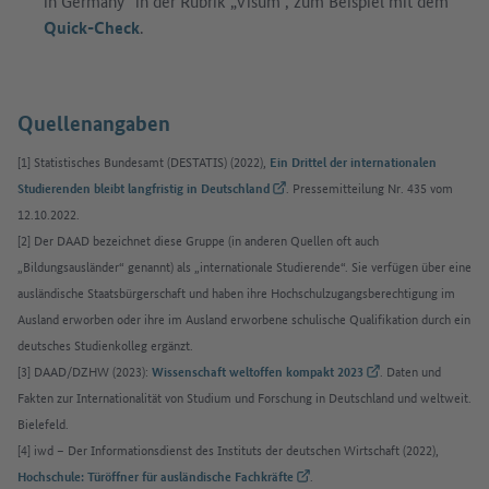
in Germany“ in der Rubrik „Visum“, zum Beispiel mit dem
Quick-Check
.
Quellenangaben
[1] Statistisches Bundesamt (DESTATIS) (2022),
Ein Drittel der internationalen
(Externer Link)
. Pressemitteilung Nr. 435 vom
Studierenden bleibt langfristig in Deutschland
12.10.2022.
[2] Der DAAD bezeichnet diese Gruppe (in anderen Quellen oft auch
„Bildungsausländer“ genannt) als „internationale Studierende“. Sie verfügen über eine
ausländische Staatsbürgerschaft und haben ihre Hochschulzugangsberechtigung im
Ausland erworben oder ihre im Ausland erworbene schulische Qualifikation durch ein
deutsches Studienkolleg ergänzt.
(Externer Link)
[3] DAAD/DZHW (2023):
. Daten und
Wissenschaft weltoffen kompakt 2023
Fakten zur Internationalität von Studium und Forschung in Deutschland und weltweit.
Bielefeld.
[4] iwd – Der Informationsdienst des Instituts der deutschen Wirtschaft (2022),
(Externer Link)
.
Hochschule: Türöffner für ausländische Fachkräfte