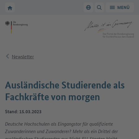
Zur Hauptnavigation
Zum Hauptbereich
Zur Startseite von Make it in Germany
MENÜ
Sprache wechseln
SUCHE ANZEIGEN/
Zur Startseite von Make it in Germany
Das Portal der Bundesregierung
für Fachkräfte aus dem Ausland
Newsletter
Ausländische Studierende als
Fachkräfte von morgen
Stand: 15.03.2023
Deutsche Hochschulen als Eingangstor für qualifizierte
Zuwanderinnen und Zuwanderer? Mehr als ein Drittel der
ausländischen Studierenden aus Nicht-EU-Staaten bleibt