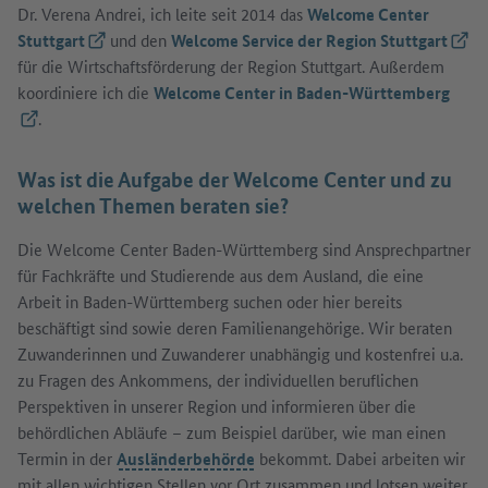
Dr. Verena Andrei, ich leite seit 2014 das
Welcome Center
Stuttgart
(Externer Link)
und den
Welcome Service der Region Stuttgart
(Exte
für die Wirtschaftsförderung der Region Stuttgart. Außerdem
koordiniere ich die
Welcome Center in Baden-Württemberg
(Externer Link)
.
Was ist die Aufgabe der Welcome Center und zu
welchen Themen beraten sie?
Die Welcome Center Baden-Württemberg sind Ansprechpartner
für Fachkräfte und Studierende aus dem Ausland, die eine
Arbeit in Baden-Württemberg suchen oder hier bereits
beschäftigt sind sowie deren Familienangehörige. Wir beraten
Zuwanderinnen und Zuwanderer unabhängig und kostenfrei u.a.
zu Fragen des Ankommens, der individuellen beruflichen
Perspektiven in unserer Region und informieren über die
behördlichen Abläufe – zum Beispiel darüber, wie man einen
Termin in der
Ausländerbehörde
bekommt. Dabei arbeiten wir
mit allen wichtigen Stellen vor Ort zusammen und lotsen weiter