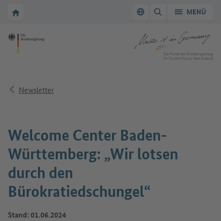
Zur Hauptnavigation
Zum Hauptbereich
Zur Startseite von Make it in Germany
MENÜ
Sprache wechseln
SUCHE ANZEIGEN/
Zur Startseite von Make it in Germany
Das Portal der Bundesregierung
für Fachkräfte aus dem Ausland
Newsletter
Welcome Center Baden-
Württemberg: „Wir lotsen
durch den
Bürokratiedschungel“
Stand: 01.06.2024