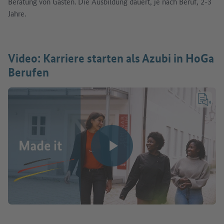
Beratung von Gästen. Die Ausbildung dauert, je nach Beruf, 2-3
Jahre.
Video: Karriere starten als Azubi in HoGa
Berufen
Vollte
Video abspielen