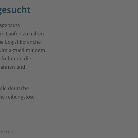
gesucht
usgebaute
 am Laufen zu halten:
ie Logistikbranche
wird aktuell mit dem
erkehr und die
‑Bahnen und
 die deutsche
die reibungslose
setzen.