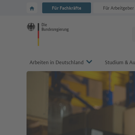
Zur Hauptnavigation
Zum Hauptbereich
Zur Startseite von Make it in Germany
Für Fachkräfte
Für Arbeitgeber
Arbeiten in Deutschland
Studium & Au