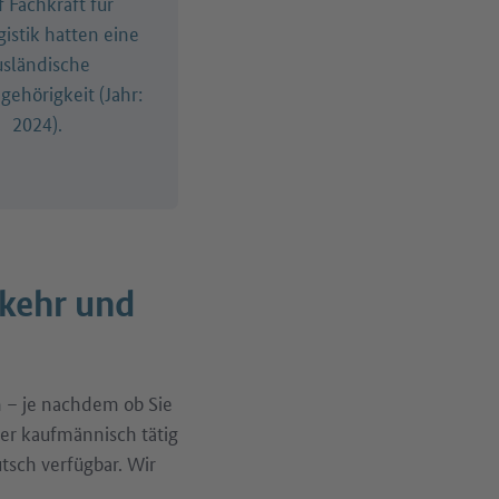
f Fachkraft für
gistik hatten eine
usländische
gehörigkeit (Jahr:
2024).
rkehr und
n – je nachdem ob Sie
oder kaufmännisch tätig
tsch verfügbar. Wir